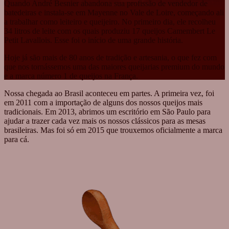
Quando André Besnier abandona sua profissão de vendedor de
batedeiras e instala-se em Mayenne no Vale de Loire, começando ali
a trabalhar como leiteiro e queijeiro. No primeiro dia, ele recolheu
34 litros de leite com os quais produziu 17 queijos Camembert Le
Petit Lavallois. Esse foi o início de uma grande história.
Hoje já são mais de 80 anos de tradição e artesania, o que fez com
que nos tornássemos uma das maiores queijarias premium do mundo
e a marca número 1 de queijos na França.
Nossa chegada ao Brasil aconteceu em partes. A primeira vez, foi
em 2011 com a importação de alguns dos nossos queijos mais
tradicionais. Em 2013, abrimos um escritório em São Paulo para
ajudar a trazer cada vez mais os nossos clássicos para as mesas
brasileiras. Mas foi só em 2015 que trouxemos oficialmente a marca
para cá.